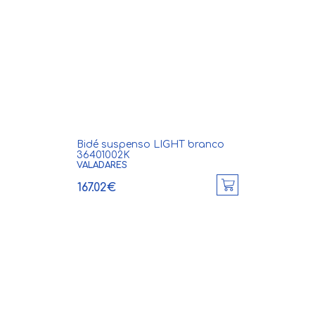
Bidé suspenso LIGHT branco
36401002K
VALADARES
167.02€