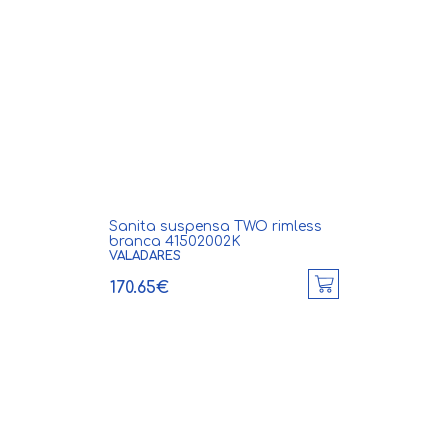
Sanita suspensa TWO rimless
branca 41502002K
VALADARES
170.65€