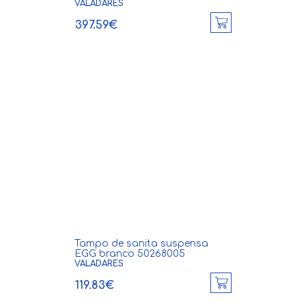
VALADARES
397.59€
Tampo de sanita suspensa
EGG branco 50268005
VALADARES
119.83€