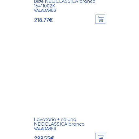
Bidé NEOCLASSICA branco
16411002K
VALADARES
218.77€
Lavatório + coluna
NEOCLASSICA branca
VALADARES
299.55€