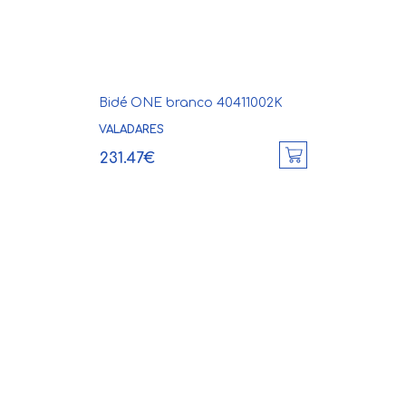
Bidé ONE branco 40411002K
VALADARES
231.47€