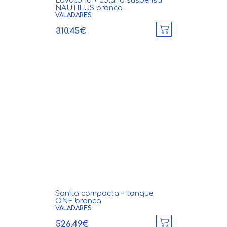
Lavatório + coluna suspensa
NAUTILUS branca
VALADARES
310.45€
Sanita compacta + tanque
ONE branca
VALADARES
526.49€