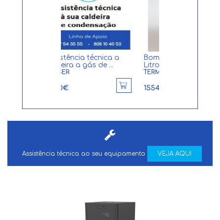
cia técnica a
Bomba de calor 280
Caldeira de
 a gás de ...
Litros em aço inox T...
condensação 
TERMOBRASA
Praktica H...
SIME
1554.73€
990.95€
Assistência técnica ao seu equipamento
VEJA AQUI