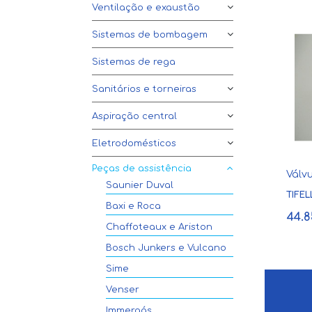
Ventilação e exaustão
Sistemas de bombagem
Sistemas de rega
Sanitários e torneiras
Aspiração central
Eletrodomésticos
Peças de assistência
Válvu
Saunier Duval
TIFEL
Baxi e Roca
44.
Chaffoteaux e Ariston
Bosch Junkers e Vulcano
Sime
Venser
Immergás