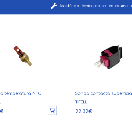
Assistência técnica ao seu equipamen
a temperatura NTC
Sonda contacto superficia
L
TIFELL
6€
22.32€