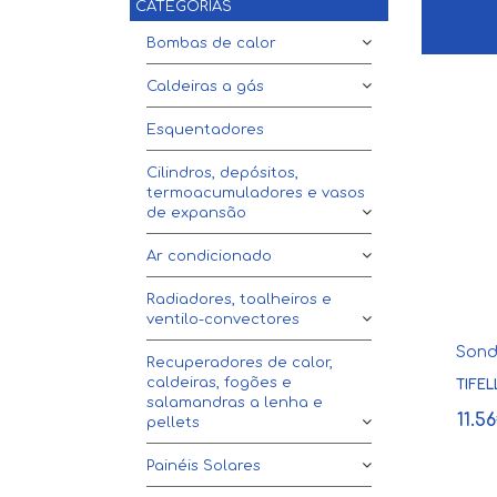
CATEGORIAS
Bombas de calor
Caldeiras a gás
Esquentadores
Cilindros, depósitos,
termoacumuladores e vasos
de expansão
Ar condicionado
Radiadores, toalheiros e
ventilo-convectores
Sond
Recuperadores de calor,
caldeiras, fogões e
TIFEL
salamandras a lenha e
11.5
pellets
Painéis Solares