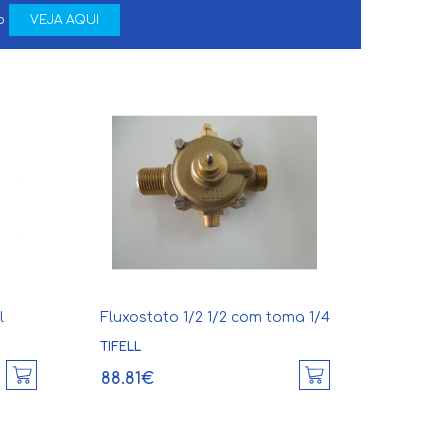
to
VEJA AQUI
l
Fluxostato 1/2 1/2 com toma 1/4
TIFELL
88.81€