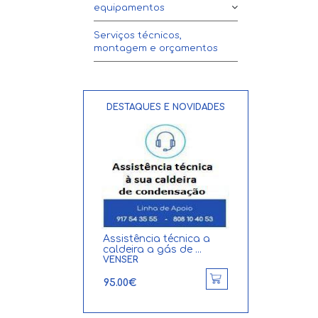
equipamentos
Serviços técnicos,
montagem e orçamentos
DESTAQUES E NOVIDADES
ncia técnica a
Bomba de calor 280
Caldeira de
a a gás de ...
Litros em aço inox T...
condensação
TERMOBRASA
Praktica H...
SIME
1554.73€
990.95€