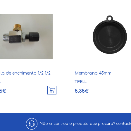
la de enchimento 1/2 1/2
Membrana 45mm
L
TIFELL
85€
5.35€
Não encontrou o produto que procura? contacte-