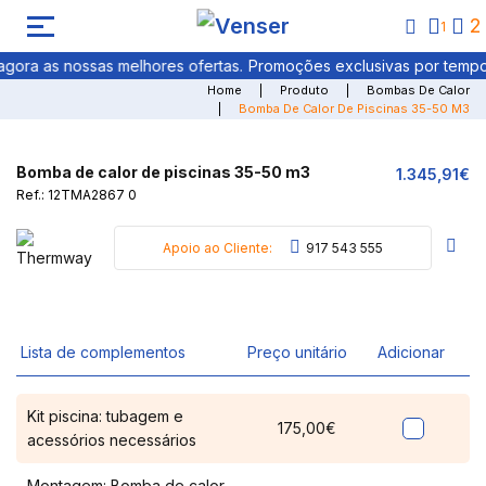
2
1
gora as nossas melhores ofertas.
Promoções exclusivas por tempo li
Home
Produto
Bombas De Calor
Bomba De Calor De Piscinas 35-50 M3
Bomba de calor de piscinas 35-50 m3
1.345,91€
Ref.: 12TMA2867 0
Apoio ao Cliente:
917 543 555
Lista de complementos
Preço unitário
Adicionar
Kit piscina: tubagem e
175,00€
acessórios necessários
Montagem: Bomba de calor