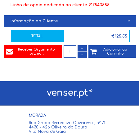
Linha de apoio dedicada ao cliente 917543555
Informação ao Cliente
TOTAL
€
125.55
+
Receber Orçamento
Adicionar ao
1
p/Email
Carrinho
-
MORADA
Rua Grupo Recreativo Oliveirense, nº 71
4430 - 426 Oliveira do Douro
Vila Nova de Gaia